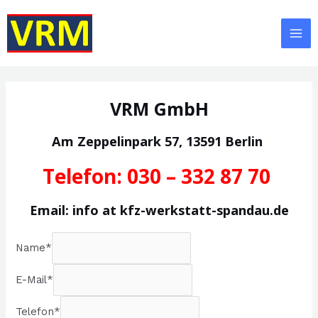
Zum
Inhalt
springen
Mai
Me
VRM GmbH
Am Zeppelinpark 57, 13591 Berlin
Telefon: 030 – 332 87 70
Email: info at kfz-werkstatt-spandau.de
Name
*
E-Mail
*
Telefon
*